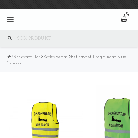
0
Reflexartiklar
Reflexvästar
Reflexväst Draghundar Visa
Hänsyn