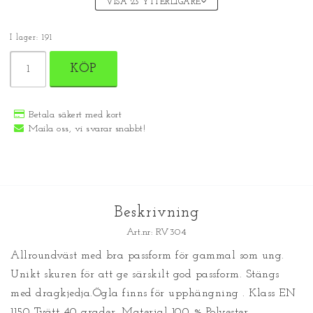
VISA 23 YTTERLIGARE
I lager: 191
KÖP
Betala säkert med kort
Maila oss, vi svarar snabbt!
Beskrivning
Art.nr: RV304
Allroundväst med bra passform för gammal som ung. 
Unikt skuren för att ge särskilt god passform. Stängs 
med dragkjedja.Ögla finns för upphängning . Klass EN 
1150 Tvätt 40 grader. Material 100 % Polyester