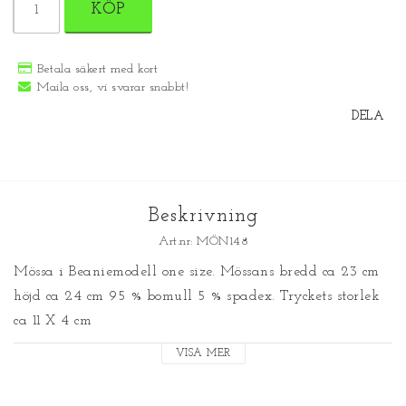
KÖP
Betala säkert med kort
Maila oss, vi svarar snabbt!
DELA
Beskrivning
Art.nr: MÖN148
Mössa i Beaniemodell one size. Mössans bredd ca 23 cm 
höjd ca 24 cm 95 % bomull 5 % spadex. Tryckets storlek 
ca 11 X 4 cm
VISA MER