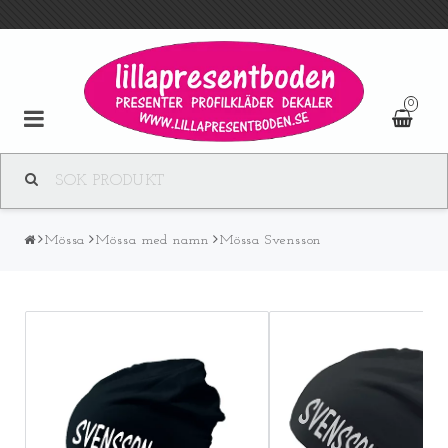
0
Mössa
Mössa med namn
Mössa Svensson