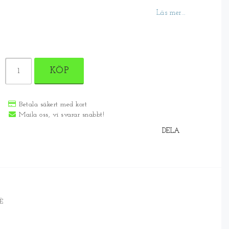
Läs mer...
KÖP
Betala säkert med kort
Maila oss, vi svarar snabbt!
DELA
È