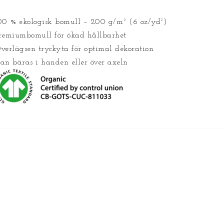
00 % ekologisk bomull – 200 g/m² (6 oz/yd²)
remiumbomull för ökad hållbarhet
verlägsen tryckyta för optimal dekoration
an bäras i handen eller över axeln
ryck på en sida 