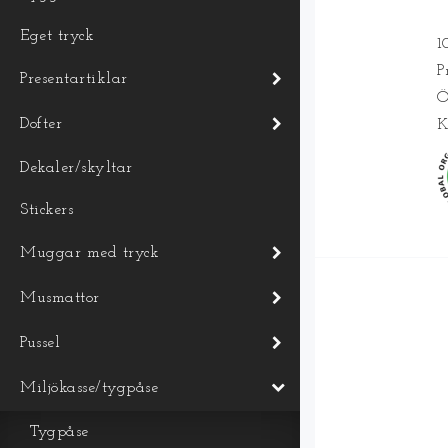
Eget tryck
1
P
Presentartiklar
Ö
Dofter
K
Dekaler/skyltar
Stickers
T
Muggar med tryck
Musmattor
Pussel
Miljökasse/tygpåse
Tygpåse