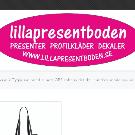
påse
Tygkasse hund siluett OBS saknas det din hundras maila oss så 