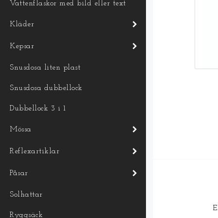
Vattenflaskor med bild eller text
Kläder
Kepsar
Snusdosa liten plast
Snusdosa dubbellock
Dubbellock 3 i 1
Mössa
Reflexartiklar
Påsar
Solhattar
E
Ryggsäck