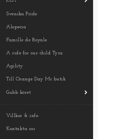
REA
Svenska Pride
Alopecia
Famille de Royale
A ride for our child Tyra
Agility
Till Orange Day Mc butik
Gubb köret
Villkor & info
Kontakta oss