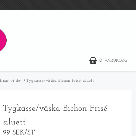
0
VARUKORG
fixar vi det
Tygkasse/väska Bichon Frisé siluett
Tygkasse/väska Bichon Frisé
siluett
99 SEK/ST