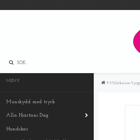
SÖK
MENY
Miljökasse/tyg
Munskydd med tryck
Alla Hjärtans Dag
Handskar