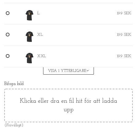
L
199 SEK
XL
199 SEK
XXL
199 SEK
VISA 1 YTTERLIGARE
Bifoga bild
Klicka eller dra en fil hit för att ladda
upp
(Frivilligt)