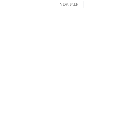
L = Bredd 55 cm Längd 72 cm
VISA MER
XL = Bredd 58 cm Längd 75 cm
XXL = Bredd 63 cm Längd 78 cm
XXXL = Bredd 72 cm Längd 83 cm