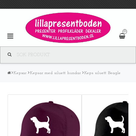
0
Kepsar
Kepsar med siluett hundar
Keps siluett Beagle