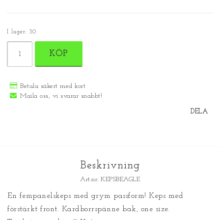
I lager: 30
KÖP
Betala säkert med kort
Maila oss, vi svarar snabbt!
DELA
Beskrivning
Art.nr: KEPSBEAGLE
En fempanelskeps med grym passform! Keps med 
förstärkt front. Kardborrspänne bak, one size. 