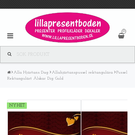
0
Alla Hjärtans Dag
Allahjärtanspussel rektangulära
Pussel
Rektangulärt Älskar Dig Guld
NYHET