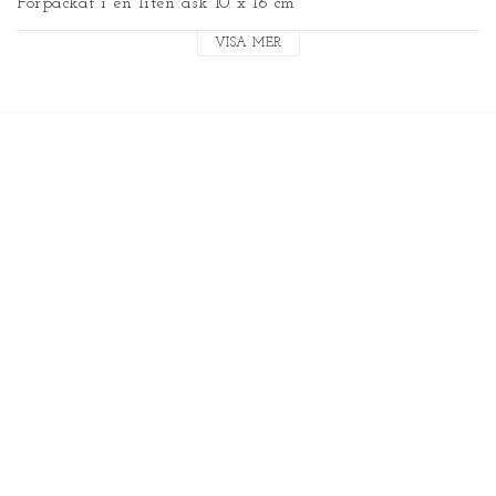
Förpackat i en liten ask 10 x 16 cm
VISA MER