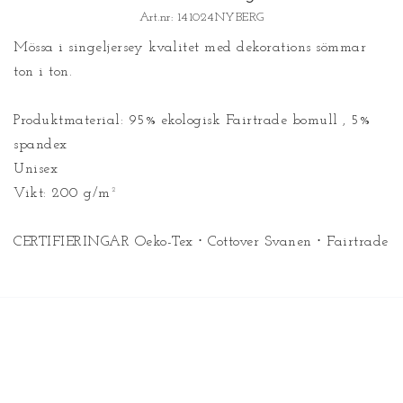
Art.nr: 141024NYBERG
Mössa i singeljersey kvalitet med dekorations sömmar 
ton i ton. 
Produktmaterial: 95% ekologisk Fairtrade bomull , 5% 
spandex
Unisex
Vikt: 200 g/m²
CERTIFIERINGAR Oeko-Tex ⋅ Cottover Svanen ⋅ Fairtrade 
⋅ Cottover Gots Organic